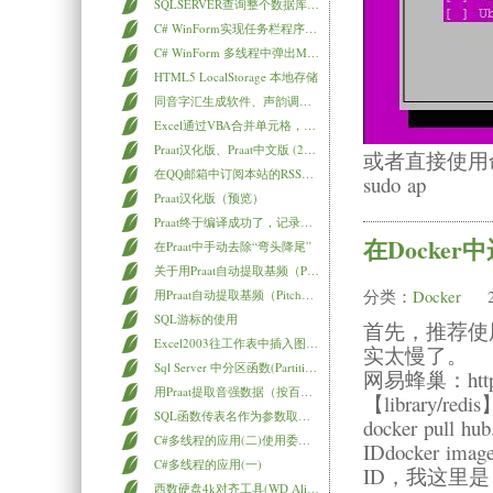
SQLSERVER查询整个数据库中某个特定值所在的表和字段的方法
C# WinForm实现任务栏程序图标闪烁
C# WinForm 多线程中弹出MessageBox阻塞窗口的实现方法
HTML5 LocalStorage 本地存储
同音字汇生成软件、声韵调配合表生成软件
Excel通过VBA合并单元格，并设置上标、下标
Praat汉化版、Praat中文版 (20170320更新)，逍遥乐网博客正式提供下载
或者直接使用
在QQ邮箱中订阅本站的RSS更新内容
sudo ap
Praat汉化版（预览）
Praat终于编译成功了，记录一下
在Docker中
在Praat中手动去除“弯头降尾”
关于用Praat自动提取基频（Pitch）数据的补充完善
分类：
Docker
用Praat自动提取基频（Pitch）数据（全自动）
SQL游标的使用
首先，推荐使
Excel2003往工作表中插入图表时出错的解决方法
实太慢了。
Sql Server 中分区函数(Partition By 字段)的用法
网易蜂巢：http
用Praat提取音强数据（按百分比）
【library/r
SQL函数传表名作为参数取表内的记录数
docker pull hu
C#多线程的应用(二)使用委托开启多线程
IDdocker
C#多线程的应用(一)
ID，我这里是【45
西数硬盘4k对齐工具(WD Align Utility)下载及教程