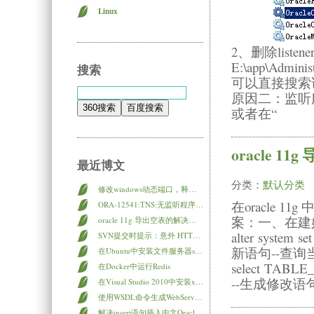
Linux
2、删除liste
E:\app\Admini
搜索
可以直接搜索
原因二：监听服务
或者在“
oracle 
最近博文
分类：
默认分类
修改windows动态端口，释放Time_Wait端口
在oracle
ORA-12541:TNS:无监听程序问题
案：一、在建
oracle 11g 导出空表的解决办法
alter system
SVN提交时提示：意外 HTTP 状态 413 “Request Entity Too Large”于“/svn/XXX”
新语句--查
在Ubuntu中安装文件服务器samba
select TABLE_
在Docker中运行Redis
--生成修改语
在Visual Studio 2010中安装xUnit进行单元测试（xunit.runner.console）
使用WSDL命令生成WebService代理类
解决insert语句插入中文Oracle乱码“?”的问题