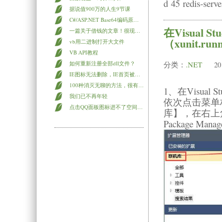
d 45 redis-serv
据说值900万的人生9节课
C#/ASP.NET Base64编码原理及实现
在Visual 
一篇关于借钱的文章！很现实！
（xunit.runn
vb用二进制打开大文件
VB API教程
如何重新注册全部dll文件？
分类：
.NET
20
IE图标无法删除，IE首页被劫持，IE主页被修改的应对方法
100种消灭无聊的方法，很有爱！
1、在Visual
我们已不再年轻
依次点击菜单
点击QQ面板图标进不了空间及邮箱的解决方法
库】，在右上角
Package M