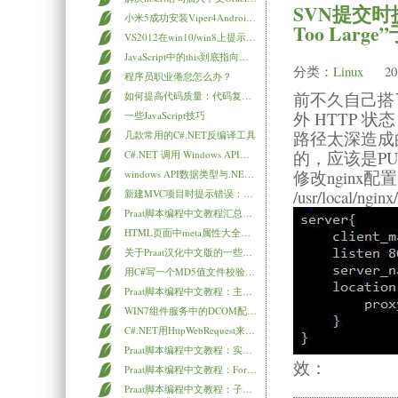
SVN提交时提示
小米5成功安装Viper4Android蝰蛇音效插件教程
Too Large”
VS2012在win10/win8上提示： Web 应用程序项目 XXX 已配置为使用 IIS。 无法访问 IIS 元数据库。您没有足够的特权访问计算机上的 IIS 网站
JavaScript中的this到底指向什么？
分类：
Linux
20
程序员职业倦怠怎么办？
前不久自己搭
如何提高代码质量：代码复查（Code Review）
外 HTTP 状态 41
一些JavaScript技巧
路径太深造成
几款常用的C#.NET反编译工具
的，应该是P
C#.NET 调用 Windows API（Win32 API）
修改nginx
windows API数据类型与.NET数据类型参照表
/usr/local/ngin
新建MVC项目时提示错误：此模板尝试加载组件程序集 “NuGet.VisualStudio… 的解决方法
Praat脚本编程中文教程汇总导航
HTML页面中meta属性大全使用详解
关于Praat汉化中文版的一些说明
用C#写一个MD5值文件校验器（附源码）
Praat脚本编程中文教程：主窗口对象的选择
WIN7组件服务中的DCOM配置找不到Microsoft Excel应用程序、Microsoft Word文档的解决办法
C#.NET用HttpWebRequest来post数据时想修改http头，却提示无法直接修改标题“Host”、Keep-Alive和Close不能使用此属性设置的解决办法
Praat脚本编程中文教程：实例讲解提取十点基频脚本
效：
Praat脚本编程中文教程：Form表单输入参数的使用
Praat脚本编程中文教程：子程序procedures的应用