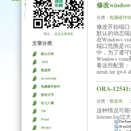
修改windo
分类：
电脑硬件
修改开始端口
默认的动态端
博主：
逍遥乐网博客
在Windows v
文章分类
端口范围是1025到5
中，为了遵守I
默认分类
Windows vi
.NET
看这些配置：
netsh int ipv4 
数据库
JavaScript
ORA-125
电脑硬件软件
那些文字
分类：
数据库
乱七八糟
这种情况可能
VB
listener
Praat
Docker