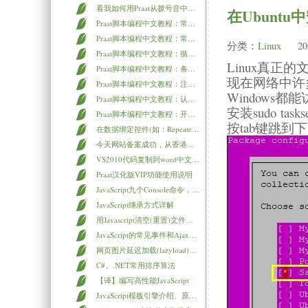
看我如何用Praat从拨号音中提取电话号码！原来你的隐私也可以这样泄露
在Ubuntu
Praat脚本编程中文教程：常用的字符串函数
Praat脚本编程中文教程：常用的数学计算函数
分类：
Linux
20
Praat脚本编程中文教程：循环语句for/while/repeat的用法
Linux真正
Praat脚本编程中文教程：条件判断语句if的用法
现在网络中许多
Praat脚本编程中文教程：注释语句
Windows
Praat脚本编程中文教程：认识数值变量与字符串变量
安装sudo tas
Praat脚本编程中文教程：开篇第一个脚本程序
按tab键跳到
在数据绑定控件(如：Repeater)中使用if判断
今天网站备案成功，从香港迁回国内来了。Praat汉化版同步更新
VS2010代码复制到word中文乱码的解决
Praat汉化版VIP功能使用说明
JavaScript九个Console命令，让js调试更简单
JavaScript继承方式详解
用Javascript清空(重置)文件类型的input元素的值
JavaScript的常见事件和Ajax小结
网页图片延迟加载(lazyload)技术
C#、.NET常用排序算法
【译】编写高性能JavaScript
JavaScript模板引擎介绍、原理、实现