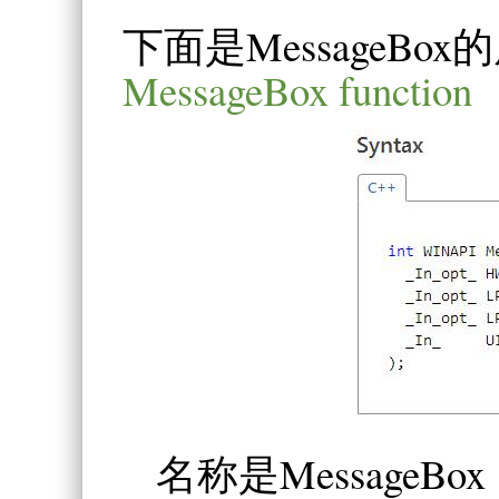
下面是MessageB
MessageBox function
名称是Message