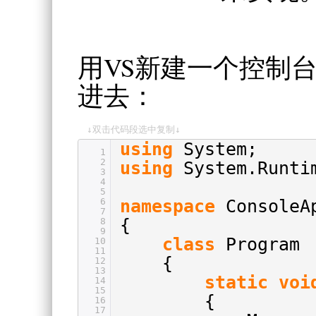
用VS新建一个控制
进去：
↓双击代码段选中复制↓
using
System;
1
2
using
System.Runti
3
4
5
6
namespace
ConsoleA
7
{
8
9
class
Program
10
11
{
12
13
static
voi
14
15
{
16
17