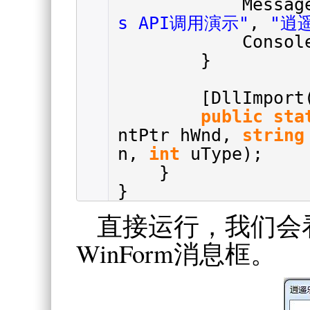
Messag
s API调用演示"
,
"逍
Consol
}
[DllImport
public
sta
ntPtr hWnd,
string
n,
int
uType);
}
}
直接运行，我们会
WinForm消息框。