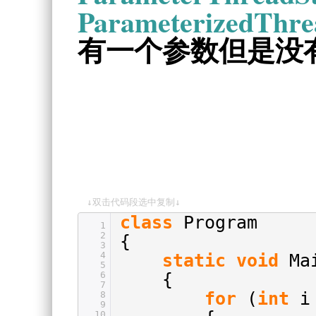
ParameterizedThrea
有一个参数但是没
↓双击代码段选中复制↓
class
Program
1
2
{
3
4
static
void
Ma
5
6
{
7
for
(
int
i
8
9
10