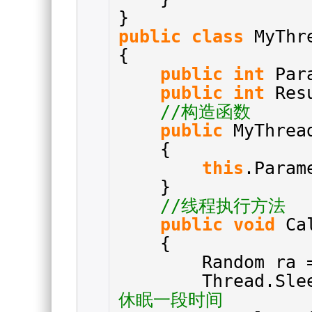
}
public
class
MyThr
{
public
int
Par
public
int
Res
//构造函数
public
MyThrea
{
this
.Param
}
//线程执行方法
public
void
Ca
{
Random ra
Thread.Sle
休眠一段时间