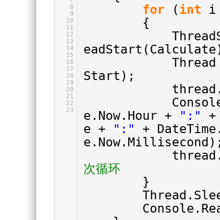
for
(
int
i
8
9
{
10
11
Thread
12
13
eadStart(Calculate
14
15
Thread
16
17
Start);
18
19
thread
20
21
Consol
22
23
e.Now.Hour +
":"
+
e +
":"
+ DateTime
e.Now.Millisecond)
thread
次循环
}
Thread.Sle
Console.Re