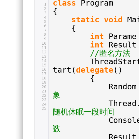
class
Program
1
2
{
3
4
static
void
Ma
5
6
{
7
int
Parame
8
9
int
Result
10
11
//匿名方法
12
13
ThreadStar
14
15
tart(
delegate
()
16
17
{
18
19
Rando
20
21
象
22
23
Thread
24
25
随机休眠一段时间
Consol
数
Result