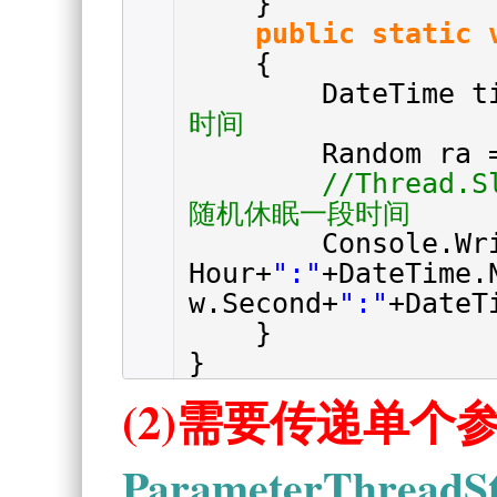
}
public
static
{
DateTime t
时间
Random ra
//Thread.S
随机休眠一段时间
Console.Wr
Hour+
":"
+DateTime.
w.Second+
":"
+DateT
}
}
(2)需要传递单个
ParameterThreadSt