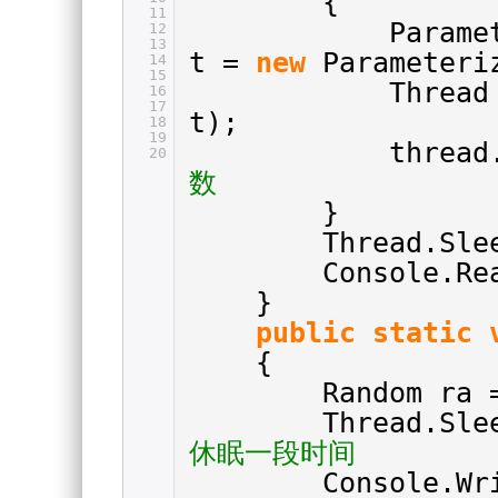
{
11
Parame
12
13
t =
new
Parameteri
14
15
Thread
16
17
t);
18
19
thread
20
数
}
Thread.Sle
Console.Re
}
public
static
{
Random ra
Thread.Sle
休眠一段时间
Console.Wr