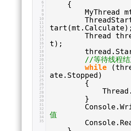
6
{
7
MyThread 
8
9
ThreadStar
10
11
tart(mt.Calculate)
12
13
Thread th
14
15
t);
16
17
thread.Sta
18
19
//等待线程结
20
21
while
(thr
22
23
ate.Stopped)
24
25
{
26
27
Thread
28
29
}
30
31
Console.Wr
32
33
值
34
Console.Re
35
}