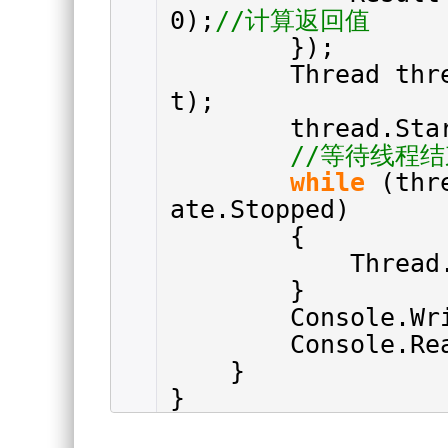
0);
//计算返回值
});
Thread th
t);
thread.Sta
//等待线程结
while
(thr
ate.Stopped)
{
Thread
}
Console.Wr
Console.Re
}
}