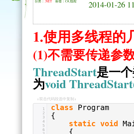
分类：
.NET
标签：C#,线程
2014-01-26 1
1.使用多线程的
(1)不需要传递参
ThreadStart
是一个
为
void ThreadStart
↓双击代码段选中复制↓
class
Program
1
2
{
3
4
static
void
Ma
5
6
{
7