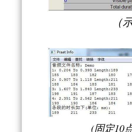
（
(固定1